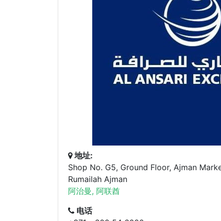
地址:
Shop No. G5, Ground Floor, Ajman Marke
Rumailah Ajman
阿治曼, 阿联酋
电话