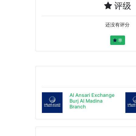
评级
还没有评分
率
Al Ansari Exchange
Burj Al Madina
Branch