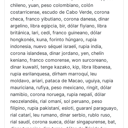
chileno, yuan, peso colombiano, colón
costarricense, escudo de Cabo Verde, corona
checa, franco yibutiano, corona danesa, dinar
argelino, libra egipcia, bir, dólar fiyiano, libra
británica, lari, cedi, franco guineano, dólar
hongkonés, kuna, forinto húngaro, rupia
indonesia, nuevo séquel israelí, rupia india,
corona islandesa, dinar jordano, yen, chelín
keniano, franco comorense, won surcoreano,
dinar kuwaití, tenge kazako, kip, libra libanesa,
rupia esrilanquesa, dírham marroquí, leu
moldavo, ariari, pataca de Macao, uguiya, rupia
mauriciana, rufiya, peso mexicano, ringit, dólar
namibio, corona noruega, rupia nepalí, dólar
neozelandés, rial omaní, sol peruano, peso
filipino, rupia pakistaní, esloti, guaraní paraguayo,
rial catarí, leu rumano, dinar serbio, rublo ruso,
rial saudí, corona sueca, dólar singapurense, bat,