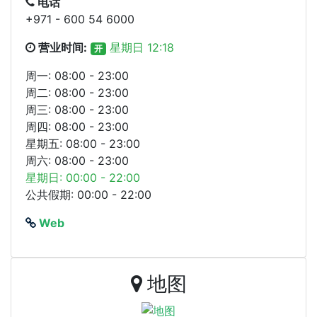
电话
+971 - 600 54 6000
营业时间:
星期日 12:18
开
周一: 08:00 - 23:00
周二: 08:00 - 23:00
周三: 08:00 - 23:00
周四: 08:00 - 23:00
星期五: 08:00 - 23:00
周六: 08:00 - 23:00
星期日: 00:00 - 22:00
公共假期: 00:00 - 22:00
Web
地图