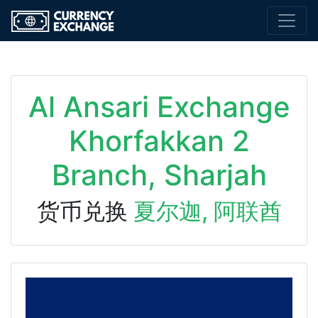
Al Ansari Exchange
Khorfakkan 2
Branch, Sharjah
货币兑换
夏尔迦, 阿联酋