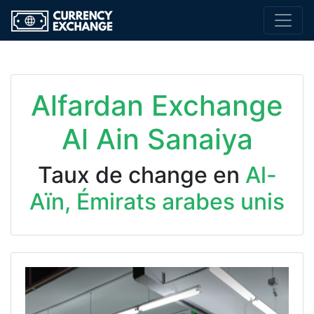
Alfardan Exchange
Al Ain Sanaiya
Taux de change en
Al-
Aïn, Émirats arabes unis