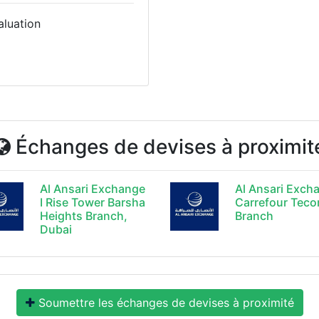
aluation
Échanges de devises à proximit
Al Ansari Exchange
Al Ansari Exch
I Rise Tower Barsha
Carrefour Tec
Heights Branch,
Branch
Dubai
Soumettre les échanges de devises à proximité