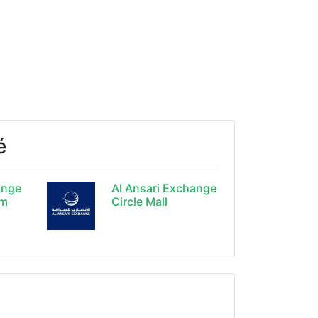
é
ange
Al Ansari Exchange
om
Circle Mall