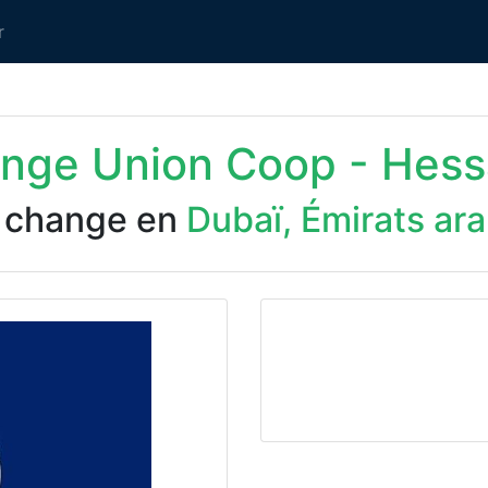
r
ange Union Coop - Hess
 change en
Dubaï, Émirats ar