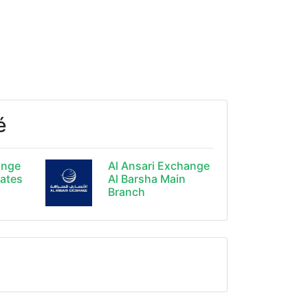
é
ange
Al Ansari Exchange
rates
Al Barsha Main
Branch