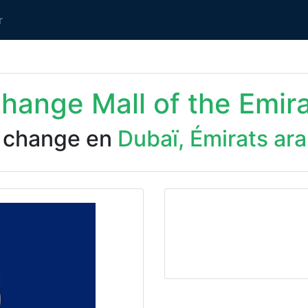
r
change Mall of the Emir
 change en
Dubaï, Émirats ar