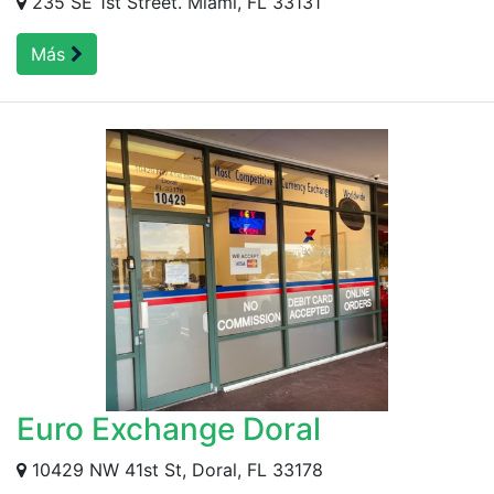
235 SE 1st Street. Miami, FL 33131
Más
Euro Exchange Doral
10429 NW 41st St, Doral, FL 33178