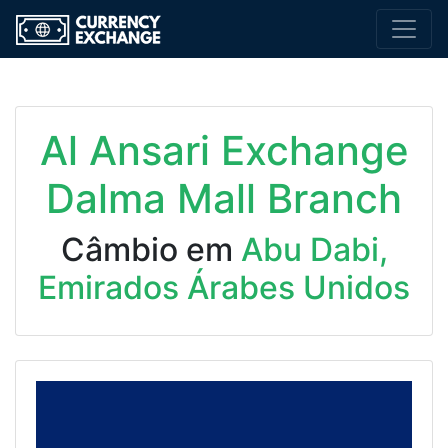
Al Ansari Exchange
Dalma Mall Branch
Câmbio em
Abu Dabi,
Emirados Árabes Unidos