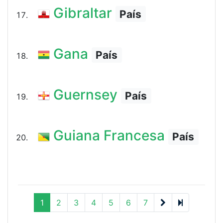
Gibraltar
País
Gana
País
Guernsey
País
Guiana Francesa
País
próximo
1
2
3
4
5
6
7