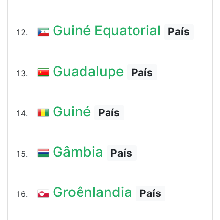
Guiné Equatorial
País
Guadalupe
País
Guiné
País
Gâmbia
País
Groênlandia
País