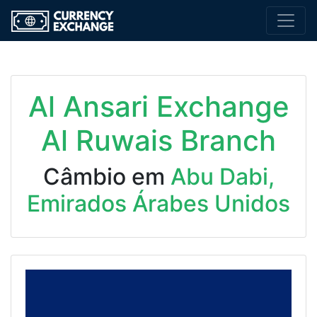
Al Ansari Exchange
Al Ruwais Branch
Câmbio em
Abu Dabi,
Emirados Árabes Unidos