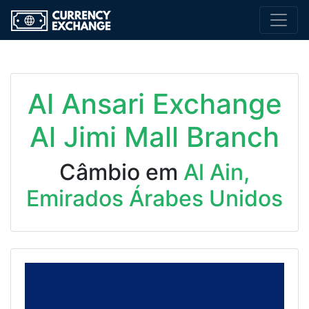
Al Ansari Exchange
Al Jimi Mall Branch
Câmbio em
Al Ain,
Emirados Árabes Unidos