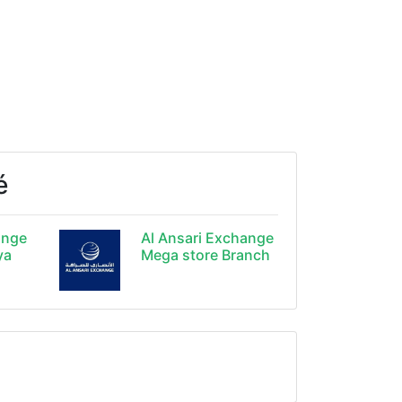
é
ange
Al Ansari Exchange
ya
Mega store Branch