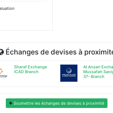
aluation
Échanges de devises à proximit
Sharaf Exchange
Al Ansari Exch
ICAD Branch
Mussafah Sani
37- Branch
Soumettre les échanges de devises à proximité