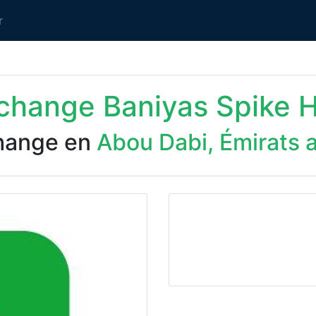
r
xchange Baniyas Spike 
hange en
Abou Dabi, Émirats 