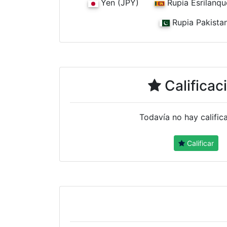
Yen (JPY)
Rupia Esrilanqu
Rupia Pakistan
Calificac
Todavía no hay calific
Calificar