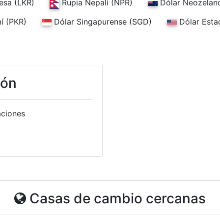
Rupia Nepalí (NPR)
esa (LKR)
Dólar Neozelan
í (PKR)
Dólar Singapurense (SGD)
Dólar Esta
ión
aciones
Casas de cambio cercanas