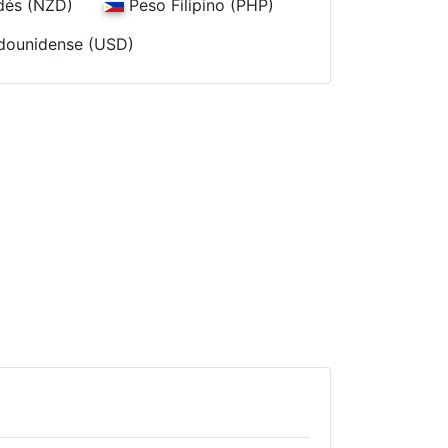
dés (NZD)
Peso Filipino (PHP)
dounidense (USD)