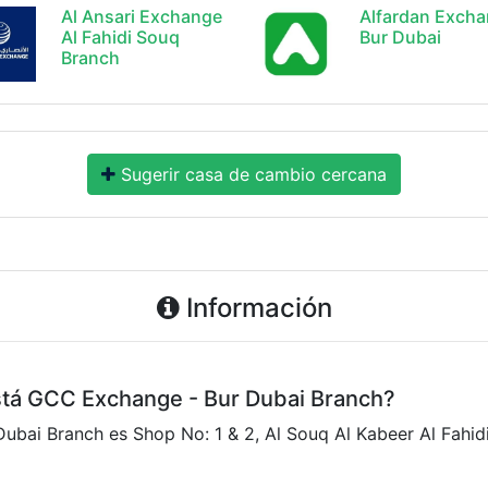
Al Ansari Exchange
Alfardan Exch
Al Fahidi Souq
Bur Dubai
Branch
Sugerir casa de cambio cercana
Información
está GCC Exchange - Bur Dubai Branch?
ubai Branch es Shop No: 1 & 2, Al Souq Al Kabeer Al Fahidi