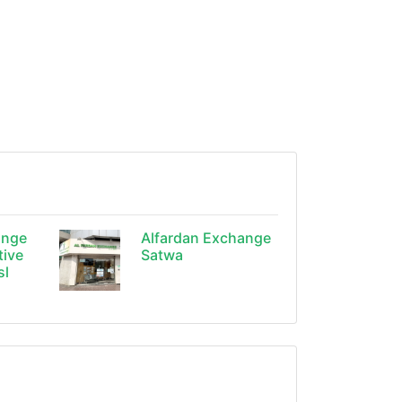
ange
Alfardan Exchange
tive
Satwa
sl