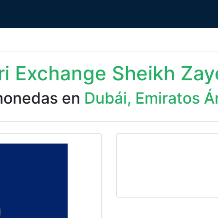
ri Exchange Sheikh Za
monedas en
Dubái, Emiratos Á