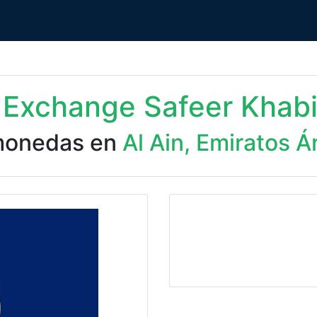
i Exchange Safeer Khabi
monedas en
Al Ain, Emiratos 