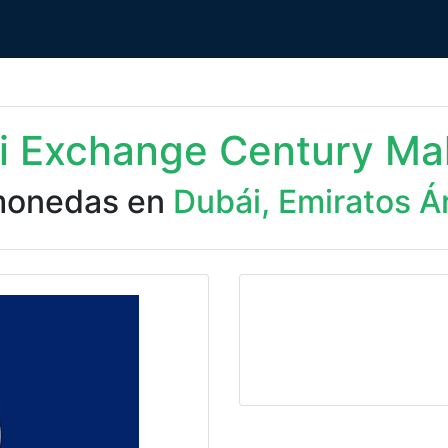
ri Exchange Century Mal
monedas en
Dubái, Emiratos Á