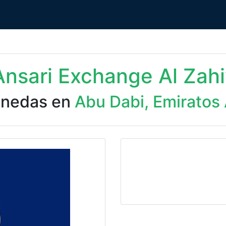
Ansari Exchange Al Zah
onedas en
Abu Dabi, Emiratos