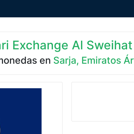
ari Exchange Al Sweihat
monedas en
Sarja, Emiratos Á